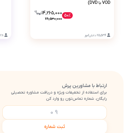
VOD با DVD)
ن
قیمت فعلی بسته کامل معلم خصوصی پایه نهم (کتاب , VOD با DVD) 14265000 ت
14,265,000
تو
ما
50%
28,530,000
25,534
دانش‌آموز
628
ارتباط با مشاورین پرش
برای استفاده از تخفیفات ویژه و دریافت مشاوره تحصیلی
رایگان، شماره تماس‌تون رو وارد کن
ثبت شماره