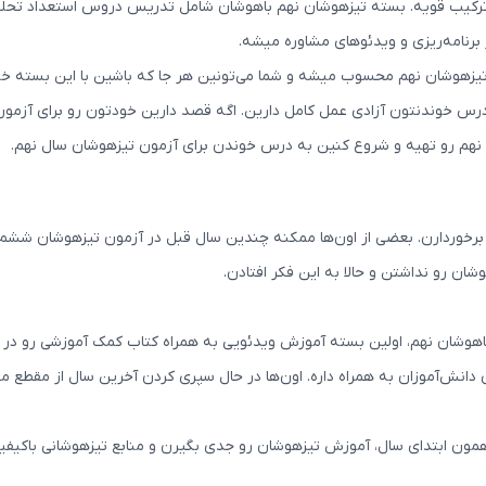
 ترکیب قویه. بسته تیزهوشان نهم باهوشان شامل تدریس دروس استعداد ت
 برنامه‌ریزی و ویدئوهای مشاوره میشه.
یزهوشان نهم محسوب میشه و شما می‌تونین هر جا که باشین با این بسته خودت
درس خوندنتون آزادی عمل کامل دارین. اگه قصد دارین خودتون رو برای آزمو
 نهم رو تهیه و شروع کنین به درس خوندن برای آزمون تیزهوشان سال نهم.
برخوردارن. بعضی از اون‌ها ممکنه چندین سال قبل در آزمون تیزهوشان ششم شر
ن رو نداشتن و حالا به این فکر افتادن.
هوشان نهم، اولین بسته آموزش ویدئویی به همراه کتاب کمک آموزشی رو در حوز
 دانش‌آموزان به همراه داره. اون‌ها در حال سپری کردن آخرین سال از مقطع 
ز همون ابتدای سال، آموزش تیزهوشان رو جدی بگیرن و منابع تیزهوشانی باکیف