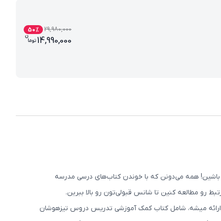
29,980,000
50
%
ن
قیمت فعلی بسته کامل تیزهوشان نهم (کتاب , VOD با 
14,990,000
تو
ما
باشین! همه می‌دونن که با خوندن کتاب‌های درسی مدرسه
بط رو مطالعه کنین تا شانس قبولی‌تون رو بالا ببرین.
م ارائه میشه، شامل کتاب کمک آموزشی تدریس دروس تیزهوشان