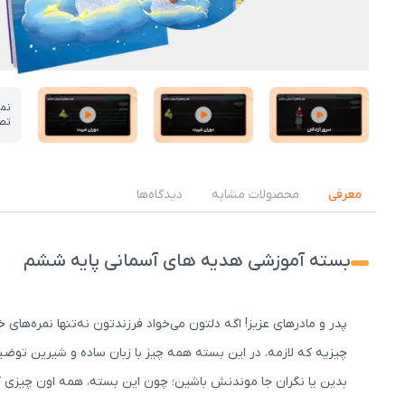
نم
تص
عکس کاور نمونه تدریس
عکس کاور نمونه تدریس
عکس کاور نمونه تدریس
معرفی
محصولات مشابه
دیدگاه‌ها
بسته آموزشی هدیه های آسمانی پایه ششم
پدر و مادرهای عزیز! اگه دلتون می‌خواد فرزندتون نه‌تنها نمره‌
چیزیه که لازمه. در این بسته همه چیز با زبان ساده و شیرین تو
بدین یا نگران جا موندنش باشین؛ چون این بسته، همه اون چیزی که 