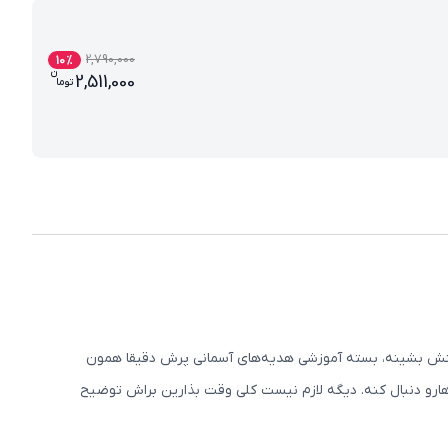
2,790,000
10
%
ن
قیمت فعلی بسته معلم خصوصی هدیه های آسم
2,511,000
تو
ما
ی ذهنش بشینه، بسته آموزشی هدیه‌های آسمانی پرش دقیقا همون
هارو دنبال کنه. دیگه لازم نیست کلی وقت بذارین براش توضیح