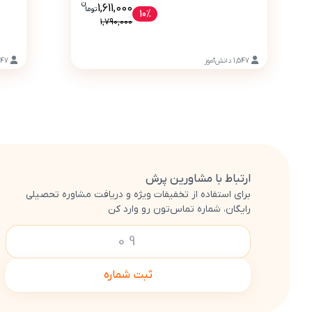
ن
قیمت فعلی بسته معلم خصوصی هدیه‌های آسمانی ششم دبستا
1,611,000
تو
ما
10%
1,790,000
1,547
دانش‌آموز
747
ارتباط با مشاورین پرش
برای استفاده از تخفیفات ویژه و دریافت مشاوره تحصیلی
رایگان، شماره تماس‌تون رو وارد کن
ثبت شماره