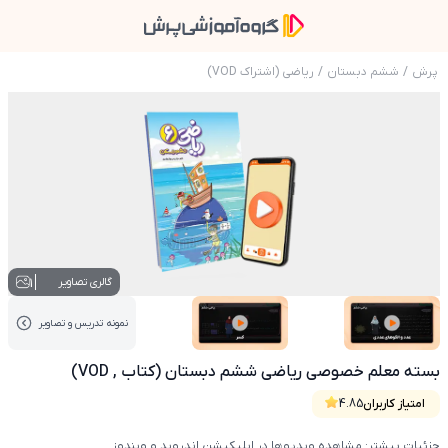
پرش
/
ششم دبستان
/
ریاضی (اشتراک VOD)
عکس محصول بسته معلم خصوصی ریاضی ششم دبستا
1
گالری تصاویر
نمونه تدریس‌ و تصاویر
عکس کاور نمونه تدریس
عکس کاور نمونه تدریس
بسته معلم خصوصی ریاضی ششم دبستان (کتاب , VOD)
امتیاز کاربران
4.85
جزئیات بیشتر: مشاهده ویدیوها در اپلیکیشن اندروید و ویندوز