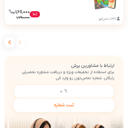
ن
قیمت فعلی بسته معلم خصوصی هد
1,611,000
تو
ما
بسته معلم خصوصی هدیه های آسمانی چهارم دبستان (کتاب , VOD)
10%
1,790,000
1,231
دانش‌آموز
ارتباط با مشاورین پرش
برای استفاده از تخفیفات ویژه و دریافت مشاوره تحصیلی
رایگان، شماره تماس‌تون رو وارد کن
ثبت شماره