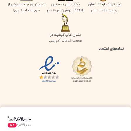
تنها گروه دارنده نشان
نشان ملی نخستین
معتبرترین برند آموزشی از
برترین انتخاب ملی
پایه‌گذار روش‌های متمایز
سوی اتحادیه اروپا
نشان عالی کیفیت در
صنعت خدمات آموزشی
نمادهای اعتماد
لوگو اینماد پرش
لوگو ساماندهی پرش
ن
قیمت فعلی بسته معلم خصوصی اجتماع
2,591,000
تو
ما
2,879,000
10
%