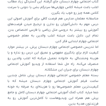
کتاب اجتماعی چهارم دبستان جای گرفته. این گستردگی زیاد مطالب
اغلب باعث میشه کلاس چهارمی‌ها سردرگم بشن یا نتونن با سرعت
کلاس همه چیز رو خوب یاد بگیرن.
متاسفانه معلمان مدارس هم فرصت کافی برای آموزش اصولی این
درس مهم به دانش‌آموزان رو ندارن و ترجیح میدن فرصت‌های
آموزشی رو بیشتر به دروسی مثل ریاضی یا فارسی اختصاص بدن.
تمام این دلایل باعث میشه اغلب والدین به معلم خصوصی
اجتماعی چهارم ابتدایی فکر کنن.
اما تدریس خصوصی اجتماعی چهارم دبستان پرش، در بیشتر موارد
کیفیت لازم برای یادگیری مفهومی و عمیق این درس رو نداره و یا
هزینه وحشتناکی به خانواده تحمیل میکنه که اغلب والدین رو
منصرف می‌کنه. راه حل شما استفاده از ویدیو آموزش اجتماعی
چهارم دبستان برای جبران این مشکلاته.
بسته معلم خصوصی اجتماعی چهارم دبستان پرش شامل چندین
ساعت فیلم آموزش اجتماعی چهارم دبستان میشه که با
کیفیت‌ترین معلم خصوصی‌ها رو با هزینه‌ای به صرفه به خونه
شما میاره. کتاب کمک آموزشی اجتماعی چهارم دبستان کامل و جامع
پرش هم همراه این ویدیوهاست تا کامل‌ترین آموزش رو به
فرزندتون هدیه بدین.