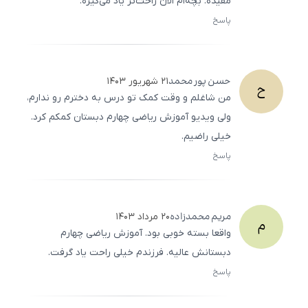
مفیده. بچه‌ام الآن راحت‌تر یاد می‌گیره.
پاسخ
ثبت
500
/
0
حسن
پور محمد
۲۱ شهریور ۱۴۰۳
ح
من شاغلم و وقت کمک تو درس به دخترم رو ندارم،
ولی ویدیو آموزش ریاضی چهارم دبستان کمکم کرد.
خیلی راضیم.
پاسخ
ثبت
500
/
0
مریم
محمدزاده
۲۰ مرداد ۱۴۰۳
م
واقعا بسته خوبی بود. آموزش ریاضی چهارم
دبستانش عالیه. فرزندم خیلی راحت یاد گرفت.
پاسخ
ثبت
500
/
0