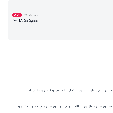
37,010,000
50
%
ن
قیمت فعلی بسته کامل معلم خصوصی یازدهم ریا
18,505,000
تو
ما
، عربی زبان و دین و زندگی یازدهم رو کامل و جامع یاد
وی همین سال بسازین. مطالب درسی در این سال پیچیده‌تر میشن و