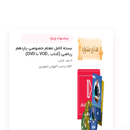
عکس محصول بسته کامل معلم خصوصی یازدهم ریاضی (کتاب , VOD 
نازنین شجاعی
پیشنهاد ویژه
بسته کامل معلم خصوصی یازدهم
ن
ریاضی (کتاب , VOD با DVD)
این بسته مثل یه کلاس کامل برام بود. خیلی راضیم 
9 جلد کتاب
153 ساعت آموزش تصویری