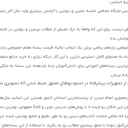
برو میشین.
رسی جایگاه محکمی داشته باشین و بتونین با آرامش بیشتری وارد سال آخر بشین
 نیست. برای این که واقعاً به درک عمیقی از مطالب برسین و بتونین در امتحان
پوشش بده.
 خصوصی یازدهم ریاضی پرش یک انتخاب عالیه. قیمت بسته معلم خصوصی یازد
 به محتوای کامل دسترسی دارین. با این کار، دیگه نیازی به خرید منابع متع
‌ترین بسته‌های آموزشی برای دانش‌آموزان پایه یازدهمه. این بسته به شکل
یه بربیان.
 در این بسته، با کیفیت HD و با استفاده از تجهیزات پیشرفته در استودیوهای مجهز، ضبط
ری انجام میدن، از برجسته‌ترین استادان کشور هستن. این اساتید سال‌ها
این امکان رو میده تا با روش‌های تدریس نوین و کاملاً مفهومی، بهترین نتیج
 که تمامی مباحث کتاب‌های درسی رو به طور دقیق و جامع پوشش میده. این
موز بتونه با عمق بیشتری مطالب رو یاد بگیره. با استفاده از این بسته‌های 