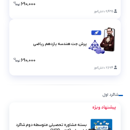
پرش جت آمار و احتمال یازدهم ریاضی
ن
690,000
تو
ما
قیمت پرش ج
9,435
دانش‌آموز
پرش جت هندسه یازدهم ریاضی
پرش جت هندسه یازدهم ریاضی
ن
690,000
تو
ما
قیمت پرش ج
7,674
دانش‌آموز
شاگرد اول
پیشنهاد ویژه
بسته مشاوره تحصیلی متوسطه دوم شاگرد