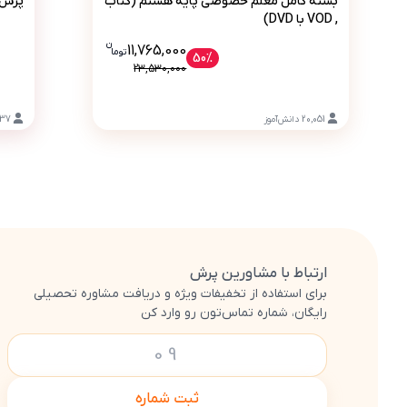
بسته کامل معلم خصوصی پایه هشتم (کتاب
پرش 
, VOD با DVD)
ن
قیمت فعلی بسته کامل معلم خصوصی پایه هشتم (کتاب , VOD با D) 11765000
11,765,000
تو
ما
50%
23,530,000
20,051
دانش‌آموز
237
ارتباط با مشاورین پرش
برای استفاده از تخفیفات ویژه و دریافت مشاوره تحصیلی
رایگان، شماره تماس‌تون رو وارد کن
ثبت شماره