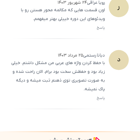
رویا
عراقی
۲۴ شهریور ۱۴۰۳
ر
اون قسمت هایی که مکالمه محور هستن رو با
ویدئوهای این دوره خییلی بهتر میفهمم.
پاسخ
ثبت
500
/
0
دیانا
رستمی
۲۵ مرداد ۱۴۰۳
د
با حفظ کردن واژه های عربی من مشکل داشتم. خیلی
زیاد بود و حفظش سخت بود برام. الان راحت شده و
به صورت تصویری توی ذهنم ثبت میشه و دیگه
پاک نمیشه.
پاسخ
ثبت
500
/
0