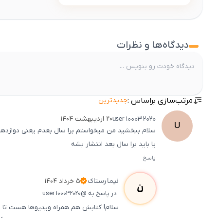
دیدگاه‌ها و نظرات
مرتب‌سازی براساس :
جدیدترین
user
100032020
۲۰ اردیبهشت ۱۴۰۴
U
یا باید برا سال بعد انتشار بشه
پاسخ
نیما
رستاک
۵ خرداد ۱۴۰۴
ن
در پاسخ به @user 100032020
سلام! کتابش هم همراه ویدیوها هست تا ر