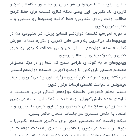
با این ترکیب، شما می‌تونین هر درس رو به صورت کاملاً واضح و
کاربردی یاد بگیرین. این یعنی دیگه نیازی نیست برای حفظ کردن
مطالب وقت زیادی بگذارین؛ فقط کافیه ویدیوها رو ببینین و با
کتاب تمرین کنین.
با دوره آموزشی فلسفه دوازدهم انسانی پرش، هر مفهومی که در
ویدیوها یاد می‌گیرین به راحتی قابل تمرین و تکراره. شما با آموزش
کتاب فلسفه دوازدهم انسانی می‌تونین جملات کلیدی رو مرور
کنین و به درک بهتری از مطالب برسین.
ویدیوهای ما به گونه‌ای طراحی شدن که شما رو در درک عمیق‌تر
مفاهیم فلسفی یاری کنن. با ویدیو آموزش فلسفه دوازدهم انسانی،
هر نکته‌ای رو همراه با کوچکترین جزئیات اون یاد می‌گیرین و بهتر
می‌تونین با مباحث فلسفی ارتباط برقرار کنین.
بسته معلم خصوصی فلسفه دوازدهم انسانی پرش، متناسب با
نیازهای همه دانش‌آموزان تهیه شده. با کمک این بسته می‌تونین
تا حد زیادی سطح دانش خودتون رو در این درس بالا ببرین و با
اعتماد به نفس بیشتری سر جلسات امتحان حاضر بشین.
دیگه وقتشه که تصمیمی جدی برای یادگیری فلسفه بگیرین! با
تهیه این بسته، می‌تونین با اطمینان بیشتری به سمت موفقیت در
درس فلسفه دوازدهم انسانی حرکت کنین. اگه در فرایند خرید یا