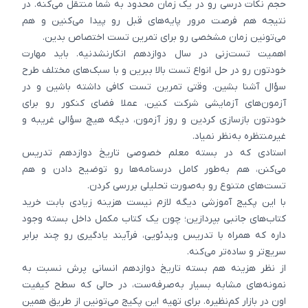
حجم نکات درسی رو در یک زمان محدود به شما منتقل می‌کنه. در
نتیجه هم فرصت مرور پایه‌های قبل رو پیدا می‌کنین و هم
می‌تونین زمان مشخصی رو برای تمرین تست اختصاص بدین.
اهمیت تست‌زنی در سال دوازدهم انکارنشدنیه. باید مهارت
خودتون رو در حل انواع تست بالا ببرین و با سبک‌های مختلف طرح
سؤال آشنا بشین. وقتی تمرین تست کافی داشته باشین و در
آزمون‌های آزمایشی شرکت کنین، عملا فضای کنکور رو برای
خودتون بازسازی کردین و روز آزمون، دیگه هیچ سؤالی غریبه و
غیرمنتظره به‌نظر نمیاد.
استادی که در بسته معلم خصوصی تاریخ دوازدهم تدریس
می‌کنن، هم به‌طور کامل درسنامه‌ها رو توضیح دادن و هم
تست‌های متنوع رو به‌صورت تحلیلی بررسی کردن.
با این پکیج آموزشی دیگه لازم نیست هزینه زیادی بابت خرید
کتاب‌های جانبی بپردازین؛ چون یک کتاب مکمل داخل بسته وجود
داره که همراه با تدریس ویدئویی، فرآیند یادگیری رو چند برابر
سریع‌تر و ساده‌تر می‌کنه.
از نظر هزینه هم بسته تاریخ دوازدهم انسانی پرش نسبت به
نمونه‌های مشابه بسیار به‌صرفه‌ست، در حالی که سطح کیفیت
اون در بازار کم‌نظیره. برای تهیه این پکیج می‌تونین از طریق همین