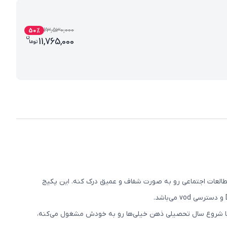
23,530,000
50
%
ن
قیمت فعلی بسته کامل معلم خصوصی پایه هشتم (
11,765,000
تو
ما
مطالعات اجتماعی رو به صورت شفاف و عمیق درک کنه. این پکیج
 با شروع سال تحصیلی ذهن خیلی‌ها رو به خودش مشغول می‌کنه،