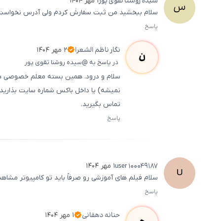
سیده روشنا
تقوی پور
۱ مهر ۱۴۰۴
س
سلام ببخشید من ثبت سفارش کردم ولی آدرس نخواست 
پاسخ
نگار
ناظم الشعرا
۲ مهر ۱۴۰۴
ن
در پاسخ به @سیده روشنا تقوی پور
سلام و درود. همین بسته معلم خصوصی هشت
تماس بگیرید.
پاسخ
user
100049187
۱ مهر ۱۴۰۴
U
سلام فیلم های آموزشی رو صرفاً باید تو کامپیوتر مشاهده کرد ؟ DVD دارن چجوری میشه تو تبلت یا گوش
پاسخ
حنانه
دهقانی
۱ مهر ۱۴۰۴