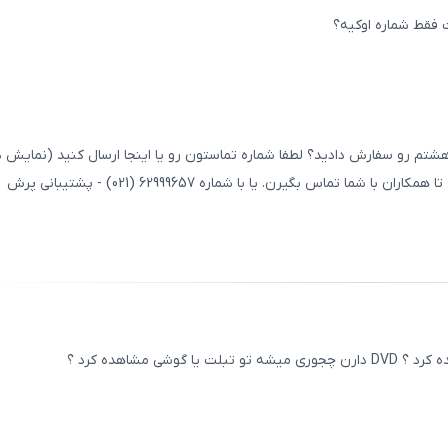
فقط شماره اوکیه؟
ثبت
00
/
0
م رو سفارش دادید؟ لطفا شماره تماستون رو یا اینجا ارسال کنید (نمایش د
نمیشه) یا داخل باکس شماره سایت بذارید تا همکاران با شما تماس بگیرن. یا با شماره 62999657 (021) - پشتیبانی پرش
ثبت
00
/
0
ی مشاهده کرد ؟
ثبت
00
/
0