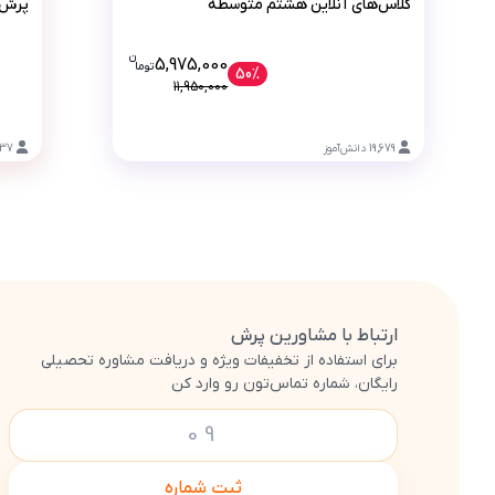
کلاس‌های آنلاین هشتم متوسطه
پرش 
ن
قیمت فعلی کلاس‌های آنلاین هشتم متوسطه 5975000 تومان است، این قیمت به 
5,975,000
تو
ما
50%
11,950,000
19,679
دانش‌آموز
237
ارتباط با مشاورین پرش
برای استفاده از تخفیفات ویژه و دریافت مشاوره تحصیلی
رایگان، شماره تماس‌تون رو وارد کن
ثبت شماره