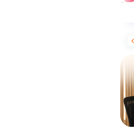
9,910,000
8,970,000
8,630
دانش‌آموز